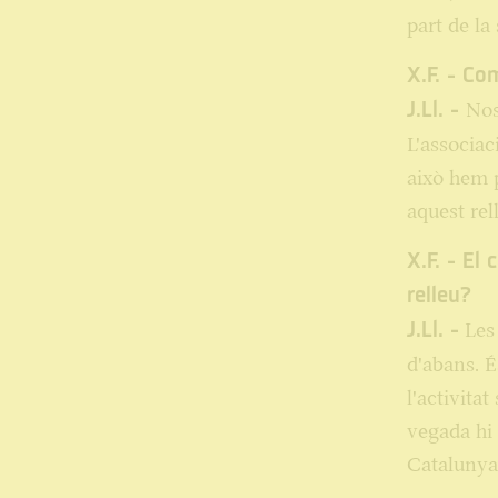
part de la
X.F. - Co
J.Ll. -
Nos
L'associac
això hem p
aquest rel
X.F. - El 
relleu?
J.Ll. -
Les 
d'abans. É
l'activitat
vegada hi 
Catalunya