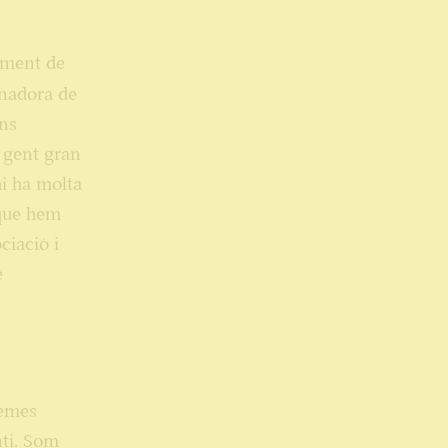
tament de
inadora de
ans
e gent gran
hi ha molta
 que hem
ciació i
è
Temes
nti. Som