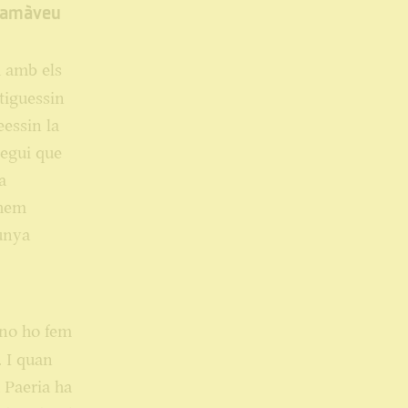
clamàveu
a amb els
tiguessin
eessin la
regui que
a
 hem
lunya
 no ho fem
. I quan
a Paeria ha