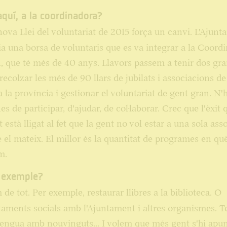
'aquí, a la coordinadora?
ova Llei del voluntariat de 2015 força un canvi. L'Ajun
ia una borsa de voluntaris que es va integrar a la Coord
, que té més de 40 anys. Llavors passem a tenir dos gr
 recolzar les més de 90 llars de jubilats i associacions d
a la província i gestionar el voluntariat de gent gran. N'
es de participar, d'ajudar, de col·laborar. Crec que l'èxit
 està lligat al fet que la gent no vol estar a una sola asso
 el mateix. El millor és la quantitat de programes en qu
m.
r exemple?
de tot. Per exemple, restaurar llibres a la biblioteca. O
ments socials amb l'Ajuntament i altres organismes. 
llengua amb nouvinguts... I volem que més gent s'hi apu