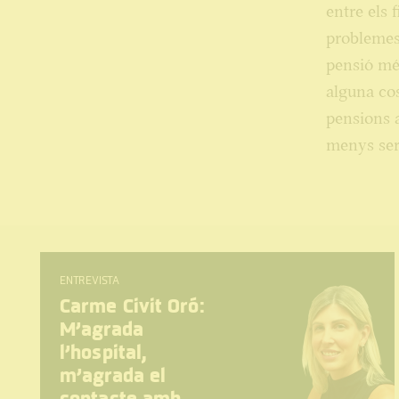
entre els f
problemes 
pensió més
alguna cos
pensions a
menys serv
ENTREVISTA
Carme Civit Oró:
M’agrada
l’hospital,
m’agrada el