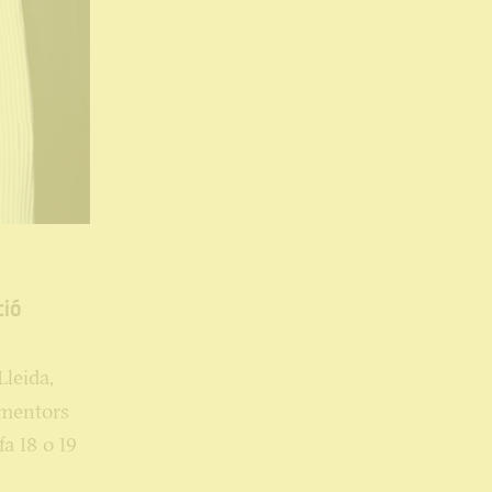
ció
Lleida,
 mentors
a 18 o 19