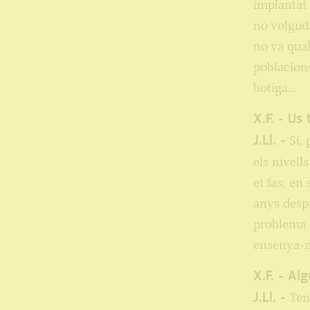
implantat 
no volguda
no va qual
poblacions
botiga...
X.F. - Us
J.Ll. -
Sí, 
els nivel
et fas; en
anys despr
problema i
ensenya-m
X.F. - Al
J.Ll. -
Teni