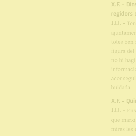
X.F. - Di
regidors 
J.Ll. -
Teni
ajuntament
totes ben 
figura del
no hi hagi
informació
aconseguit
buidada.
X.F. - Qui
J.Ll. -
Ens 
que marxi 
mires les 