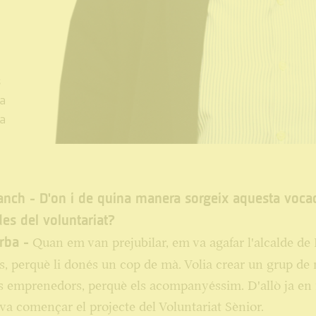
s
a
na
anch - D'on i de quina manera sorgeix aquesta voca
des del voluntariat?
rba -
Quan em van prejubilar, em va agafar l'alcalde de 
s, perquè li donés un cop de mà. Volia crear un grup de
s emprenedors, perquè els acompanyéssim. D'allò ja en f
 va començar el projecte del Voluntariat Sènior.