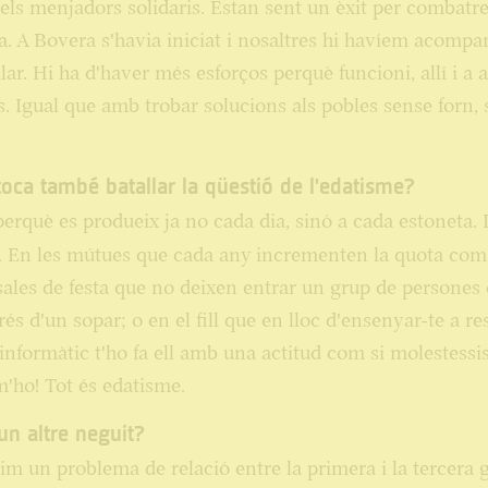
els menjadors solidaris. Estan sent un èxit per combatre 
. A Bovera s'havia iniciat i nosaltres hi havíem acompa
lar. Hi ha d'haver més esforços perquè funcioni, allí i a a
. Igual que amb trobar solucions als pobles sense forn,
 toca també batallar la qüestió de l'edatisme?
perquè es produeix ja no cada dia, sinó a cada estoneta. I
ls. En les mútues que cada any incrementen la quota co
 sales de festa que no deixen entrar un grup de persones
és d'un sopar; o en el fill que en lloc d'ensenyar-te a re
nformàtic t'ho fa ell amb una actitud com si molestessis
'ho! Tot és edatisme.
gun altre neguit?
m un problema de relació entre la primera i la tercera 