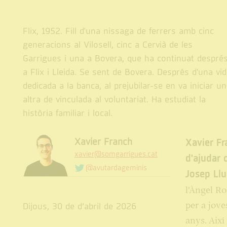
Flix, 1952. Fill d'una nissaga de ferrers amb cinc
generacions al Vilosell, cinc a Cervià de les
Garrigues i una a Bovera, que ha continuat despré
a Flix i Lleida. Se sent de Bovera. Després d'una vid
dedicada a la banca, al prejubilar-se en va iniciar u
altra de vinculada al voluntariat. Ha estudiat la
història familiar i local.
Xavier Franch
Xavier Fr
xavier@somgarrigues.cat
d'ajudar 
@avutardageminis
Josep Llu
l'Àngel Ro
per a jove
Dijous, 30 de d’abril de 2026
anys. Així