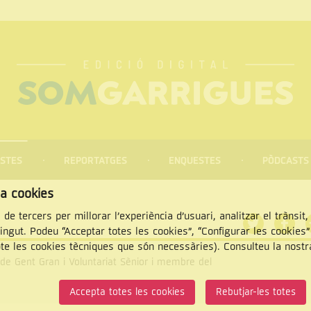
STES
REPORTATGES
ENQUESTES
PÒDCASTS
za cookies
 de tercers per millorar l’experiència d’usuari, analitzar el trànsit
tingut. Podeu “Acceptar totes les cookies”, “Configurar les cookies
pte les cookies tècniques que són necessàries). Consulteu la nost
de Gent Gran i Voluntariat Sènior i membre del
CERCAR
Accepta totes les cookies
Rebutjar-les totes