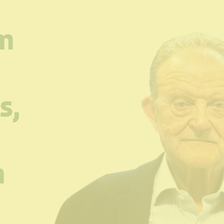
m
s,
n