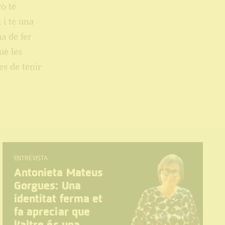
rò té
 i té una
ha de fer
uè les
es de tenir
ENTREVISTA
Antonieta Mateus
Gorgues: Una
identitat ferma et
fa apreciar que