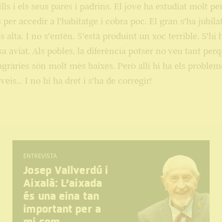
ills i els seus pares i padrins. El jove ha estudiat molt pe
per accedir a l'habitatge i cobra poc. El gran s'ha jubilat
 alta. I no s'entén. S'està produint un xoc terrible. S'hi 
a aviat. Als pobles, la diferència potser no veu tant perq
gràries són molt més baixes. Però allí hi ha els problem
eis... I no hi ha dret i s'ha de corregir!
ENTREVISTA
Josep Vallverdú i
Aixalà: L’aixada
és una eina tan
important per a