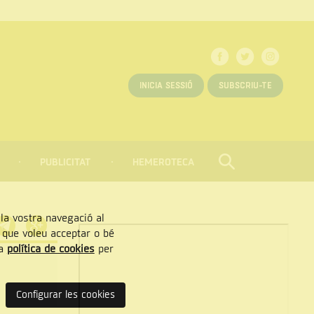
INICIA SESSIÓ
SUBSCRIU-TE
PUBLICITAT
HEMEROTECA
CERCAR
Tancar
, la vostra navegació al
” que voleu acceptar o bé
ra
política de cookies
per
Configurar les cookies