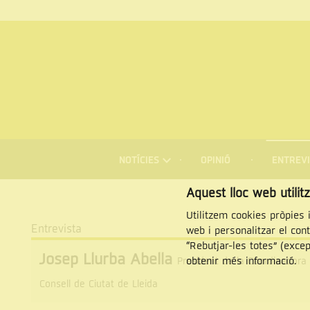
MENÚ
DE
NOTÍCIES
OPINIÓ
ENTREVI
NAVEGACIÓ
Cercar
Aquest lloc web utilit
Utilitzem cookies pròpies i
Entrevista
web i personalitzar el con
“Rebutjar-les totes” (exce
Josep Llurba Abella
obtenir més informació.
President de la Coordinadora 
Consell de Ciutat de Lleida