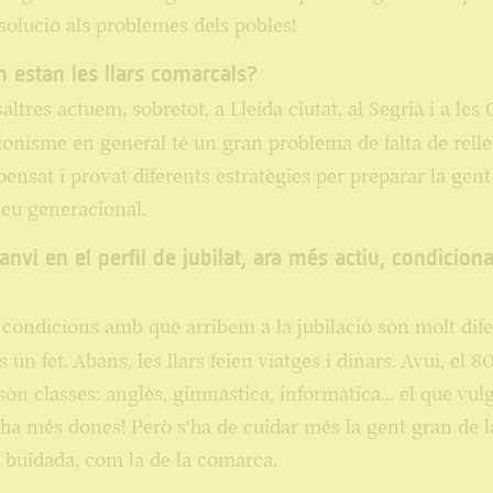
 solució als problemes dels pobles!
m estan les llars comarcals?
altres actuem, sobretot, a Lleida ciutat, al Segrià i a les 
ionisme en general té un gran problema de falta de relle
ensat i provat diferents estratègies per preparar la gent
leu generacional.
canvi en el perfil de jubilat, ara més actiu, condiciona
condicions amb què arribem a la jubilació són molt dife
s un fet. Abans, les llars feien viatges i dinars. Avui, el 
 són classes: anglès, gimnàstica, informàtica... el que vulg
ha més dones! Però s'ha de cuidar més la gent gran de l
 buidada, com la de la comarca.