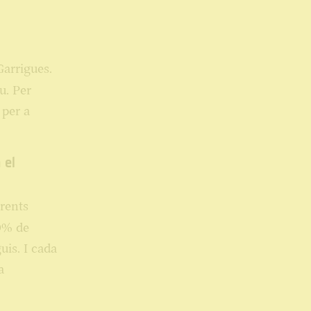
Garrigues.
u. Per
 per a
 el
rents
80% de
uis. I cada
a