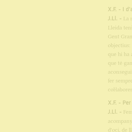
X.F. - I d
J.Ll. -
La n
Lleida ten
Gent Gran
objectius:
que hi ha 
que té gan
aconseguit
fer sempre
col·labore
X.F. - Pe
J.Ll. -
Fem 
acompanya
d'oci, de 