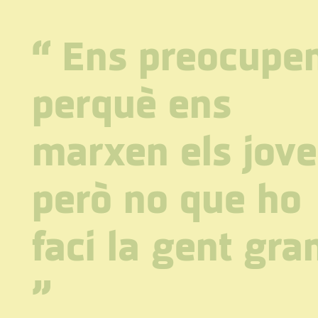
“
Ens preocupe
perquè ens
marxen els jove
però no que ho
faci la gent gra
”