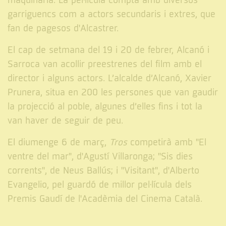
maquinària. La pel·lícula compta amb diversos
garriguencs com a actors secundaris i extres, que
fan de pagesos d'Alcastrer.
El cap de setmana del 19 i 20 de febrer, Alcanó i
Sarroca van acollir preestrenes del film amb el
director i alguns actors. L’alcalde d’Alcanó, Xavier
Prunera, situa en 200 les persones que van gaudir
la projecció al poble, algunes d’elles fins i tot la
van haver de seguir de peu.
El diumenge 6 de març,
Tros
competirà amb "El
ventre del mar", d'Agustí Villaronga; "Sis dies
corrents", de Neus Ballús; i "Visitant", d'Alberto
Evangelio, pel guardó de millor pel·lícula dels
Premis Gaudí de l'Acadèmia del Cinema Català.