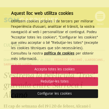
Aquest lloc web utilitza cookies
Utilitzem cookies pròpies i de tercers per millorar
MENÚ
l’experiència d’usuari, analitzar el trànsit, la vostra
MENÚ
Cercar
navegació al web i personalitzar el contingut. Podeu
DE
NAVEGACIÓ
Tanca
“Acceptar totes les cookies”, “Configurar les cookies”
que voleu acceptar o bé “Rebutjar-les totes” (excepte
CULTURA
les cookies tècniques que són necessàries).
Consulteu la nostra
política de cookies
per obtenir
CERCAR
més informació.
Divendres, 25 de de febrer de 2022
-
REDACCIÓ /
ALCANÓ
,
LLARDECANS
,
SARROCA DE LLEIDA
Accepta totes les cookies
S'estrena la pel·lícula 'Tros',
Rebutjar-les totes
gravada entre Sarroca i
Alcanó
Configurar les cookies
El cap de setmana del 19 i 20 de febrer, Alcanó i