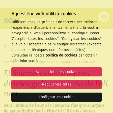
Aquest lloc web utilitza cookies
Utilitzem cookies pròpies i de tercers per millorar
MENÚ
l’experiència d’usuari, analitzar el trànsit, la vostra
MENÚ
Cercar
navegació al web i personalitzar el contingut. Podeu
DE
NAVEGACIÓ
Tanca
“Acceptar totes les cookies”, “Configurar les cookies”
que voleu acceptar o bé “Rebutjar-les totes” (excepte
OLI
les cookies tècniques que són necessàries).
Consulteu la nostra
política de cookies
per obtenir
CERCAR
més informació.
Divendres, 12 de de desembre de 2025
-
REDACCIÓ /
EL SOLERÀS
El Soleràs celebra aquest
Accepta totes les cookies
diumenge la seva festa de l'oli
Rebutjar-les totes
nou
Configurar les cookies
Serà l’última de l’any a la comarca, fins que a mitjans
de gener tindrà lloc la Fira de l’Oli de les Borges