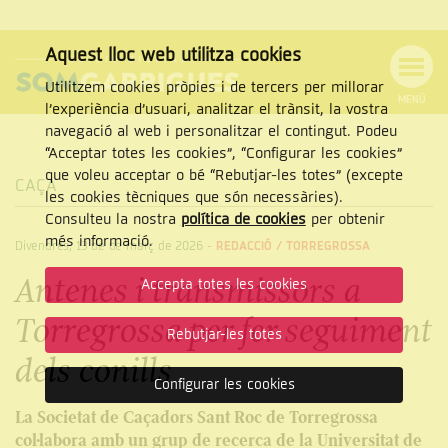
Aquest lloc web utilitza cookies
Utilitzem cookies pròpies i de tercers per millorar
MENÚ
l’experiència d’usuari, analitzar el trànsit, la vostra
MENÚ
Cercar
navegació al web i personalitzar el contingut. Podeu
DE
NAVEGACIÓ
Tanca
“Acceptar totes les cookies”, “Configurar les cookies”
que voleu acceptar o bé “Rebutjar-les totes” (excepte
CAÇA
les cookies tècniques que són necessàries).
Consulteu la nostra
política de cookies
per obtenir
CERCAR
més informació.
Divendres, 13 de de març de 2026
-
REDACCIÓ /
TORREGROSSA
Antenes i transmissors a
Accepta totes les cookies
Torregrossa per fer seguiment
Rebutjar-les totes
dels conills
Configurar les cookies
La Societat de Caçadors Sant Roc de Torregrossa
col·labora amb un grup de recerca de la Universitat de