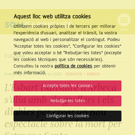
Aquest lloc web utilitza cookies
Utilitzem cookies pròpies i de tercers per millorar
MENÚ
l’experiència d’usuari, analitzar el trànsit, la vostra
MENÚ
Cercar
navegació al web i personalitzar el contingut. Podeu
DE
NAVEGACIÓ
Tanca
“Acceptar totes les cookies”, “Configurar les cookies”
que voleu acceptar o bé “Rebutjar-les totes” (excepte
CULTURA
les cookies tècniques que són necessàries).
Consulteu la nostra
política de cookies
per obtenir
CERCAR
més informació.
Divendres, 27 de de març de 2026
-
REDACCIÓ /
ARBECA
L’Esbart Dansaire d’Arbeca
Accepta totes les cookies
s’alia amb els grallers i els
Rebutjar-les totes
diables per crear un nou
Configurar les cookies
espectacle sobre la mort per