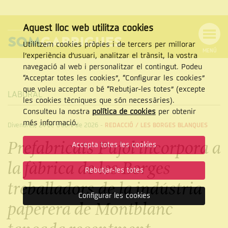
Aquest lloc web utilitza cookies
Utilitzem cookies pròpies i de tercers per millorar
MENÚ
l’experiència d’usuari, analitzar el trànsit, la vostra
MENÚ
Cercar
navegació al web i personalitzar el contingut. Podeu
DE
NAVEGACIÓ
Tanca
“Acceptar totes les cookies”, “Configurar les cookies”
que voleu acceptar o bé “Rebutjar-les totes” (excepte
LABORAL
les cookies tècniques que són necessàries).
Consulteu la nostra
política de cookies
per obtenir
CERCAR
més informació.
Divendres, 24 de d’abril de 2026
-
REDACCIÓ /
LES BORGES BLANQUES
Prefabricats Pujol incorpora a
Accepta totes les cookies
la fàbrica de les Borges
Rebutjar-les totes
treballadors de la indústria
Configurar les cookies
paperera de Montblanc