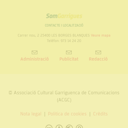
de
Ilerdencs
la
Presidència
Som
Garrigues
CONTACTE I LOCALITZACIÓ
Carrer nou, 2 25400 LES BORGES BLANQUES
Veure mapa
Telèfon: 973 14 24 20
Administració
Publicitat
Redacció
© Associació Cultural Garriguenca de Comunicacions
(ACGC)
Nota legal
Politica de cookies
Crèdits