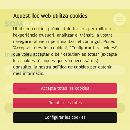
Aquest lloc web utilitza cookies
Utilitzem cookies pròpies i de tercers per millorar
MENÚ
l’experiència d’usuari, analitzar el trànsit, la vostra
Menú
Cercar
navegació al web i personalitzar el contingut. Podeu
Tanca
de
“Acceptar totes les cookies”, “Configurar les cookies”
navegació
Inicia sessió
que voleu acceptar o bé “Rebutjar-les totes” (excepte
les cookies tècniques que són necessàries).
Consulteu la nostra
política de cookies
per obtenir
CERCAR
més informació.
Accepta totes les cookies
Rebutjar-les totes
ENTRA
Configurar les cookies
Has oblidat la contrasenya?