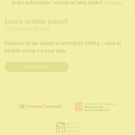
Ja ets subscriptor i encara no tens accés?
Demana'l
Encara no estàs subscrit
al SomGarrigues?
Subscriu-te per accedir a continguts inèdits, i rebre el
periòdic online o a casa teua.
SUBSCRIU-TE
Generalitat
Premsa
de
Comarcal
Catalunya.
Institut
Departament
d'Estudis