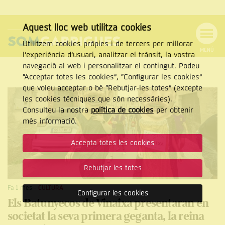
Aquest lloc web utilitza cookies
Utilitzem cookies pròpies i de tercers per millorar
MENÚ
l’experiència d’usuari, analitzar el trànsit, la vostra
MENÚ
Cercar
navegació al web i personalitzar el contingut. Podeu
DE
NAVEGACIÓ
Tanca
“Acceptar totes les cookies”, “Configurar les cookies”
que voleu acceptar o bé “Rebutjar-les totes” (excepte
les cookies tècniques que són necessàries).
Consulteu la nostra
política de cookies
per obtenir
CERCAR
més informació.
Accepta totes les cookies
Rebutjar-les totes
Fa 1 mes
-
CULTURA
Configurar les cookies
Els Batunyecos de Vinaixa presentaran en
societat la seva primera geganta, la reina