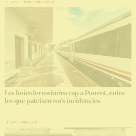
Fa 1 any
-
TRANSPORT PÚBLIC
Les línies ferroviàries cap a Ponent, entre
les que pateixen més incidències
Fa 1 any
-
MOBILITAT